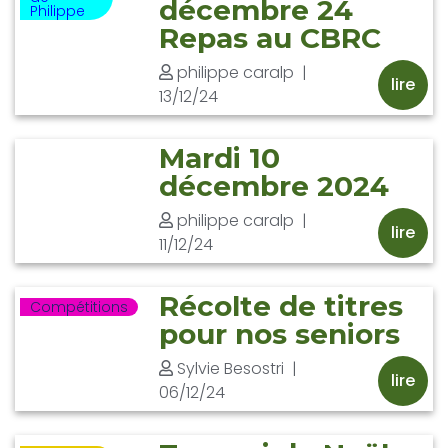
décembre 24
Philippe
Repas au CBRC
philippe caralp
|
lire
13/12/24
Mardi 10
décembre 2024
philippe caralp
|
lire
11/12/24
Récolte de titres
Compétitions
pour nos seniors
Sylvie Besostri
|
lire
06/12/24