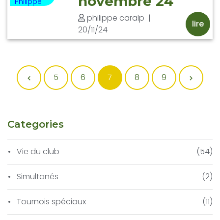
novembre 24
Philippe
philippe caralp
|
lire
20/11/24
Précédent
5
6
7
8
9
Suivant
Categories
Vie du club
(54)
Simultanés
(2)
Tournois spéciaux
(11)