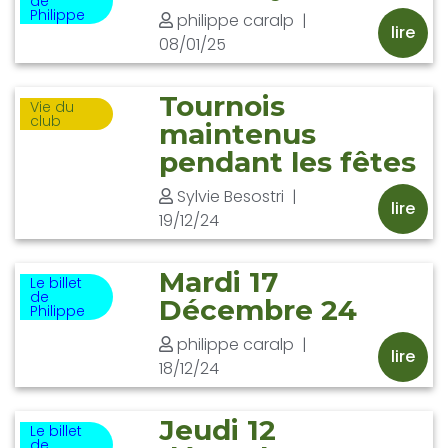
de
Philippe
philippe caralp
|
lire
08/01/25
Tournois
Vie du
club
maintenus
pendant les fêtes
Sylvie Besostri
|
lire
19/12/24
Mardi 17
Le billet
de
Décembre 24
Philippe
philippe caralp
|
lire
18/12/24
Jeudi 12
Le billet
de