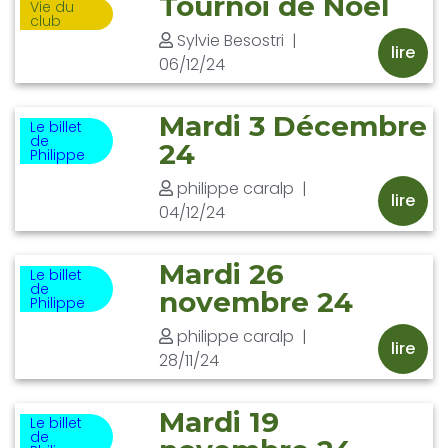
Tournoi de Noël
Vie du
club
Sylvie Besostri
|
lire
06/12/24
Mardi 3 Décembre
Le billet
de
24
Philippe
philippe caralp
|
lire
04/12/24
Mardi 26
Le billet
de
novembre 24
Philippe
philippe caralp
|
lire
28/11/24
Mardi 19
Le billet
de